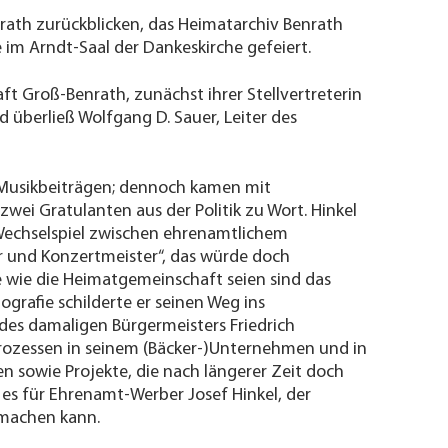
ath zurückblicken, das Heimatarchiv Benrath
 im Arndt-Saal der Dankeskirche gefeiert.
t Groß-Benrath, zunächst ihrer Stellvertreterin
überließ Wolfgang D. Sauer, Leiter des
 Musikbeiträgen; dennoch kamen mit
wei Gratulanten aus der Politik zu Wort. Hinkel
 Wechselspiel zwischen ehrenamtlichem
r und Konzertmeister“, das würde doch
 wie die Heimatgemeinschaft seien sind das
grafie schilderte er seinen Weg ins
 des damaligen Bürgermeisters
Friedrich
rozessen in seinem (Bäcker-)Unternehmen und in
n sowie Projekte, die nach längerer Zeit doch
es für Ehrenamt-Werber Josef Hinkel, der
 machen kann.