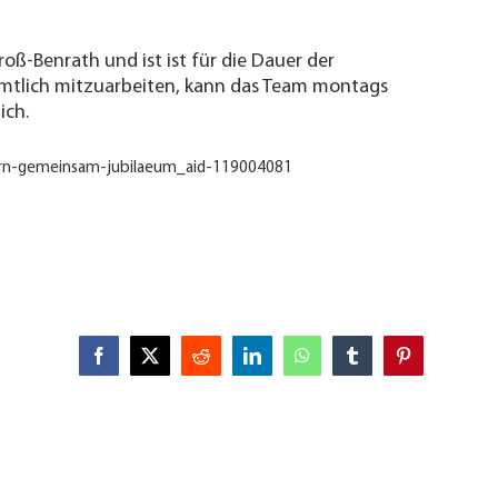
ß-Benrath und ist ist für die Dauer der
amtlich mitzuarbeiten, kann das Team montags
ich.
eiern-gemeinsam-jubilaeum_aid-119004081
Facebook
X
Reddit
LinkedIn
WhatsApp
Tumblr
Pinterest