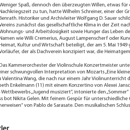
Weniger Spaß, dennoch den überzeugten Willen, etwas für di
Nachkriegszeit zu tun, hatte Wilhelm Schreiner, einer der
Benrath. Historiker und Archivleiter Wolfgang D. Sauer schil
Vereins zunächst das gesellschaftliche Klima in der Zeit 
Wohnungs- und Arbeitslosigkeit sowie Hunger das Leben d
Namen wie Willi Cremerius, August Lampenscherf oder Kuno 
Heimat, Kultur und Wirtschaft beteiligt, der am 5. Mai 19
Vorläufer, der als Dachverein konzipiert war, die Heimatge
Das Kammerorchester der Violinschule Konzertmeister unte
iner schwungvollen Interpretation von Mozarts „Eine kleine
 Valentina Wang, die nach nur einem Jahr Violinunterricht 
sabeth Enkelmann (11) mit einem Konzertino von Alexei Jansc
s Wettbewerbs „Jugend musiziert“, intonierte den „Sommer“ a
ss bot Nikita Gelen. Mit feinem Gespür für unterschiedlic
geunerweisen“ von Pablo de Sarasate. Den musikalischen Sc
ler