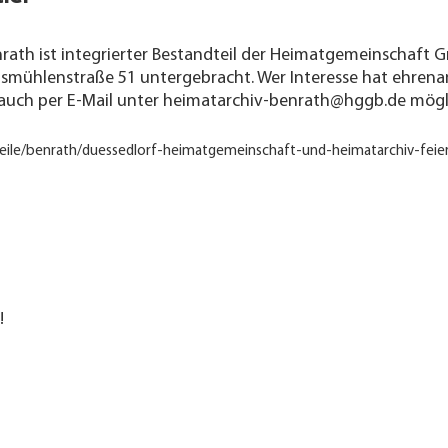
th ist integrierter Bestandteil der Heimatgemeinschaft Gro
lsmühlenstraße 51 untergebracht. Wer Interesse hat ehren
 auch per E-Mail unter heimatarchiv-benrath@hggb.de mögl
dtteile/benrath/duessedlorf-heimatgemeinschaft-und-heimatarchiv-f
!