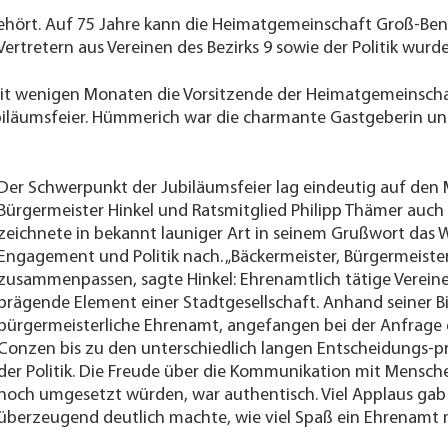
hört. Auf 75 Jahre kann die Heimatgemeinschaft Groß-Benr
rtretern aus Vereinen des Bezirks 9 sowie der Politik wurde
eit wenigen Monaten die Vorsitzende der Heimatgemeinschaf
läumsfeier. Hümmerich war die charmante Gastgeberin und 
Der Schwerpunkt der Jubiläumsfeier lag eindeutig auf den
Bürgermeister Hinkel und Ratsmitglied Philipp Thämer auch z
zeichnete in bekannt launiger Art in seinem Grußwort das
Engagement und Politik nach. „Bäckermeister, Bürgermeiste
zusammenpassen, sagte Hinkel: Ehrenamtlich tätige Vereine
prägende Element einer Stadtgesellschaft. Anhand seiner Bio
bürgermeisterliche Ehrenamt, angefangen bei der Anfrage
Conzen
bis zu den unterschiedlich langen Entscheidungs-p
der Politik. Die Freude über die Kommunikation mit Mensche
noch umgesetzt würden, war authentisch. Viel Applaus gab 
überzeugend deutlich machte, wie viel Spaß ein Ehrenamt