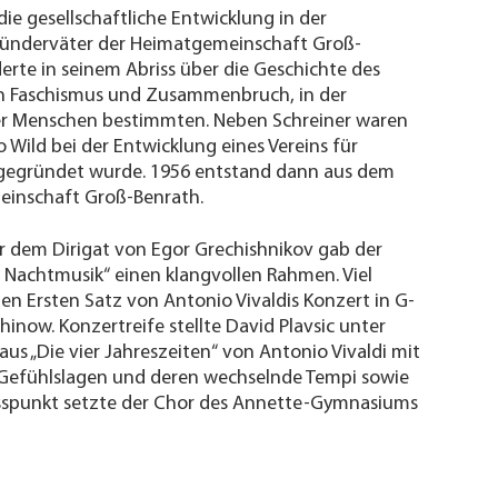
e gesellschaftliche Entwicklung in der
 Gründerväter der Heimatgemeinschaft Groß-
derte in seinem Abriss über die Geschichte des
nach Faschismus und Zusammenbruch, in der
er Menschen bestimmten. Neben Schreiner waren
Wild bei der Entwicklung eines Vereins für
49 gegründet wurde. 1956 entstand dann aus dem
meinschaft Groß-Benrath.
r dem Dirigat von Egor Grechishnikov gab der
 Nachtmusik“ einen klangvollen Rahmen. Viel
den Ersten Satz von Antonio Vivaldis Konzert in G-
hinow. Konzertreife stellte David Plavsic unter
us „Die vier Jahreszeiten“ von Antonio Vivaldi mit
he Gefühlslagen und deren wechselnde Tempi sowie
hlusspunkt setzte der Chor des Annette-Gymnasiums