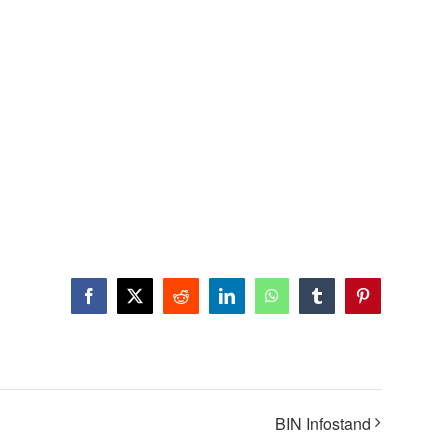
Facebook
X
Reddit
LinkedIn
WhatsApp
Tumblr
Pinterest
BIN Infostand