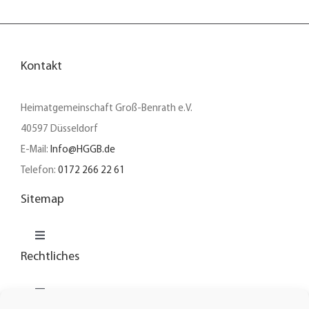
Kontakt
Heimatgemeinschaft Groß-Benrath e.V.
40597 Düsseldorf
E-Mail:
Info@HGGB.de
Telefon:
0172 266 22 61
Sitemap
Toggle
Navigation
Rechtliches
Unser Verein
Toggle