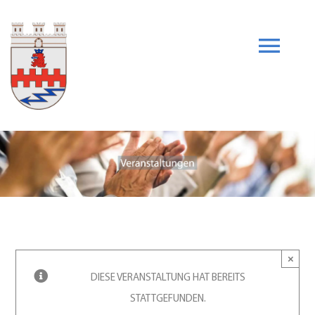
Skip
to
content
Togg
Navi
Unser Verein
News
Heimatarchiv
Veranstaltungen
×
DIESE VERANSTALTUNG HAT BEREITS
STATTGEFUNDEN.
Heimatzeitschrift