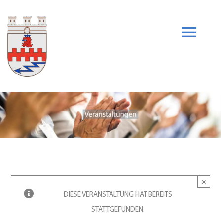
Skip
to
content
Togg
Navi
Unser Verein
News
Heimatarchiv
Veranstaltungen
×
DIESE VERANSTALTUNG HAT BEREITS
STATTGEFUNDEN.
Heimatzeitschrift