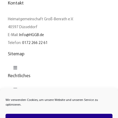
Kontakt
Heimatgemeinschaft Groß-Benrath e.V.
40597 Düsseldorf
E-Mail:
Info@HGGB.de
Telefon:
0172 266 22 61
Sitemap
Toggle
Navigation
Rechtliches
Unser Verein
Toggle
Navigation
News
Wir verwenden Cookies, um unsere Website und unseren Service zu
Cookie-Richtlinie
optimieren.
Heimatarchiv