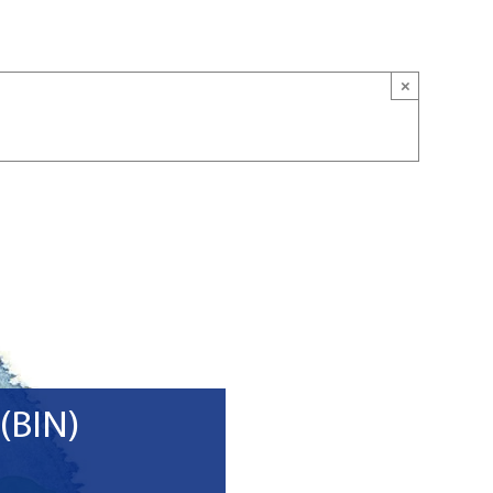
×
 (BIN)