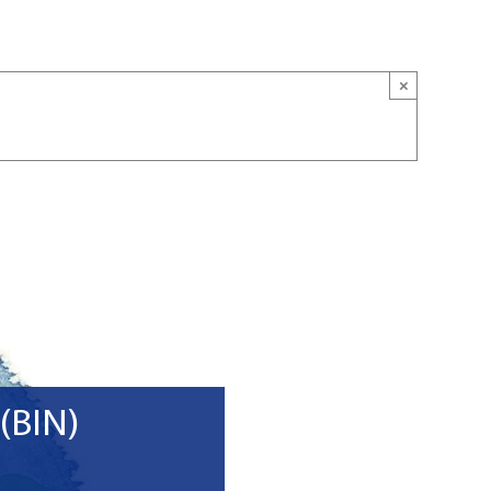
×
 (BIN)