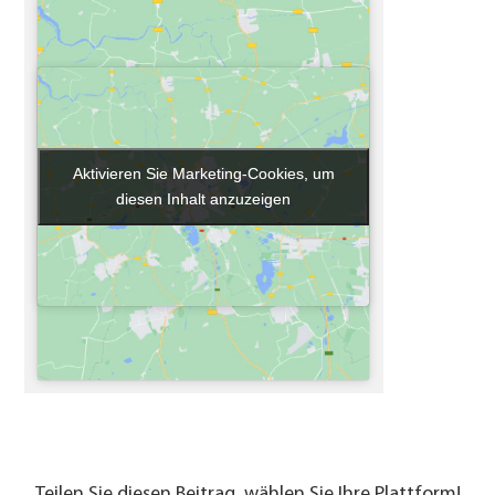
Aktivieren Sie Marketing-Cookies, um
Aktivieren Sie Marketing-Cookies, um
diesen Inhalt anzuzeigen
diesen Inhalt anzuzeigen
Teilen Sie diesen Beitrag, wählen Sie Ihre Plattform!