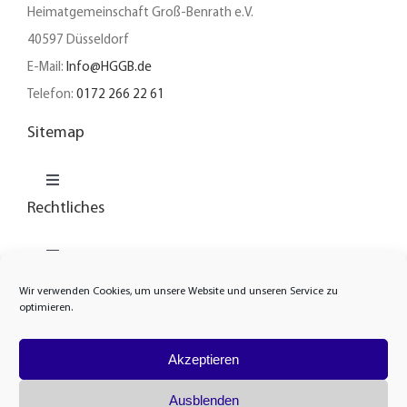
Heimatgemeinschaft Groß-Benrath e.V.
40597 Düsseldorf
E-Mail:
Info@HGGB.de
Telefon:
0172 266 22 61
Sitemap
Toggle
Navigation
Rechtliches
Unser Verein
Toggle
Navigation
News
Wir verwenden Cookies, um unsere Website und unseren Service zu
Cookie-Richtlinie
optimieren.
Heimatarchiv
Akzeptieren
Datenschutzerklärung
© Copyright 2026 | Alle Rechte vorbehalten
Ausblenden