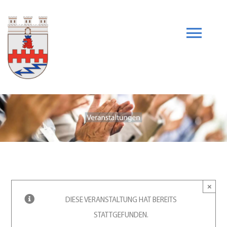
Skip
to
content
Togg
Navi
Unser Verein
News
Heimatarchiv
Veranstaltungen
×
DIESE VERANSTALTUNG HAT BEREITS
STATTGEFUNDEN.
Heimatzeitschrift