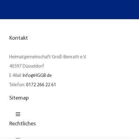
Kontakt
Heimatgemeinschaft Groß-Benrath e.V.
40597 Düsseldorf
E-Mail:
Info@HGGB.de
Telefon:
0172 266 22 61
Sitemap
Toggle
Navigation
Rechtliches
Unser Verein