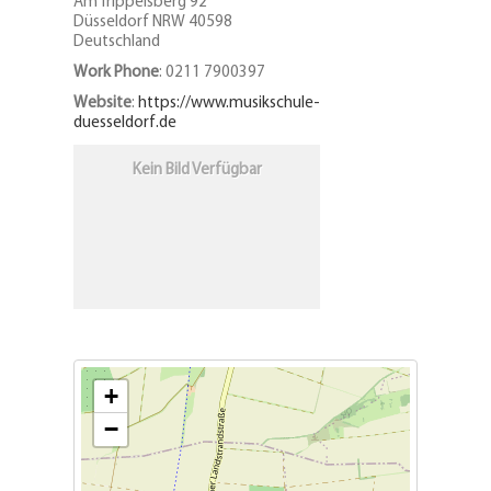
Am Trippelsberg 92
Düsseldorf
NRW
40598
Deutschland
Work Phone
:
0211 7900397
Website
:
https://www.musikschule-
duesseldorf.de
Kein Bild Verfügbar
+
−