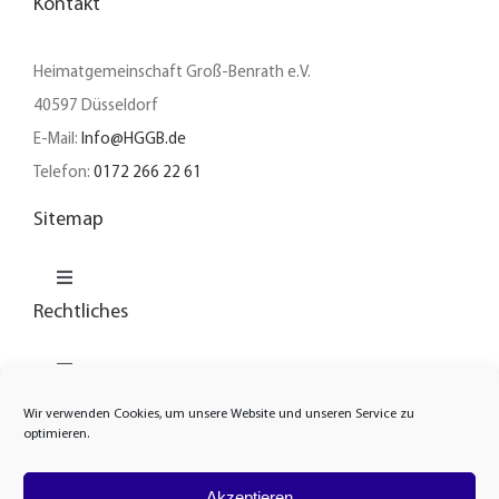
Kontakt
Heimatgemeinschaft Groß-Benrath e.V.
40597 Düsseldorf
E-Mail:
Info@HGGB.de
Telefon:
0172 266 22 61
Sitemap
Toggle
Navigation
Rechtliches
Unser Verein
Toggle
Navigation
News
Wir verwenden Cookies, um unsere Website und unseren Service zu
Cookie-Richtlinie
optimieren.
Heimatarchiv
Akzeptieren