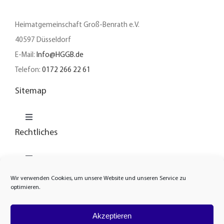
Heimatgemeinschaft Groß-Benrath e.V.
40597 Düsseldorf
E-Mail:
Info@HGGB.de
Telefon:
0172 266 22 61
Sitemap
Toggle
Navigation
Rechtliches
Unser Verein
Toggle
Navigation
News
Wir verwenden Cookies, um unsere Website und unseren Service zu
Cookie-Richtlinie
optimieren.
Heimatarchiv
Akzeptieren
Datenschutzerklärung