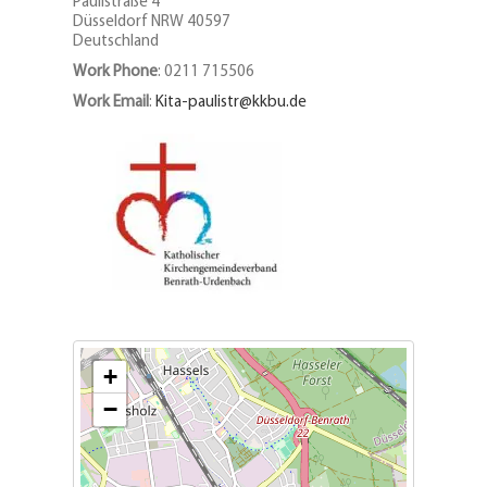
Paulistraße 4
Düsseldorf
NRW
40597
Deutschland
Work Phone
:
0211 715506
Work Email
:
Kita-paulistr@kkbu.de
+
−