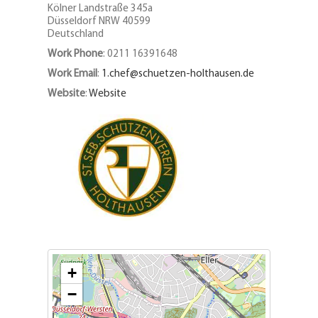
Kölner Landstraße 345a
Düsseldorf
NRW
40599
Deutschland
Work Phone
:
0211 16391648
Work Email
:
1.chef@schuetzen-holthausen.de
Website
:
Website
+
−