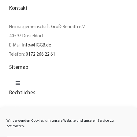
Kontakt
Heimatgemeinschaft Groß-Benrath e.V.
40597 Düsseldorf
E-Mail:
Info@HGGB.de
Telefon:
0172 266 22 61
Sitemap
Toggle
Navigation
Rechtliches
Unser Verein
Toggle
Navigation
News
Wir verwenden Cookies, um unsere Website und unseren Service zu
Cookie-Richtlinie
optimieren.